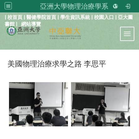
亞洲大學物理治療學系
:::
|
校首頁
|
醫健學院首頁
|
學生資訊系統
|
校園入口
|
亞大圖
書館
|
網站導覽
Toggl
美國物理治療求學之路 李思平