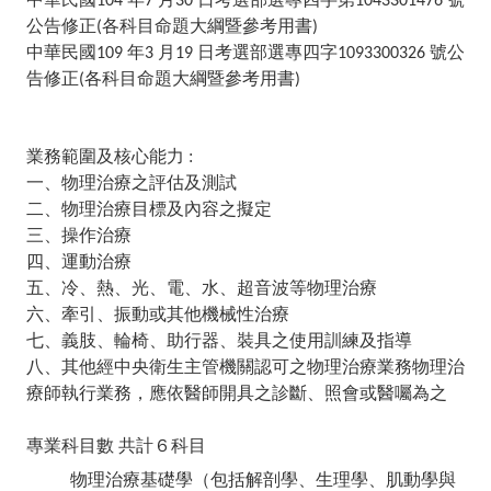
104
7
30
1043301476
公告修正
各科目命題大綱暨參考用書
(
)
中華民國
年
月
日考選部選專四字
號公
109
3
19
1093300326
告修正
各科目命題大綱暨參考用書
(
)
業務範圍及核心能力 :
一、物理治療之評估及測試
二、物理治療目標及內容之擬定
三、操作治療
四、運動治療
五、冷、熱、光、電、水、超音波等物理治療
六、牽引、振動或其他機械性治療
七、義肢、輪椅、助行器、裝具之使用訓練及指導
八、其他經中央衛生主管機關認可之物理治療業務物理治
療師執行業務，應依醫師開具之診斷、照會或醫囑為之
專業科目數
共計６科目
物理治療基礎學（包括解剖學、生理學、肌動學與