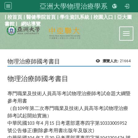
亞洲大學物理治療學系
:::
|
校首頁
|
醫健學院首頁
|
學生資訊系統
|
校園入口
|
亞大圖
書館
|
網站導覽
Toggl
物理治療師國考書目
瀏覽人次:
21664
物理治療師國考書目
專門職業及技術人員高等考試物理治療師考試命題大綱暨
參考用書
（自
年第二次專門職業及技術人員高等考試物理治療
109
師考試起開始實施）
中華民國
年
月
日考選部選專四字第
103
4
15
10333005952
號公告修正
刪除參考用書出版年及版次
(
)
中華民國
年
月
日考選部選專四字第
號