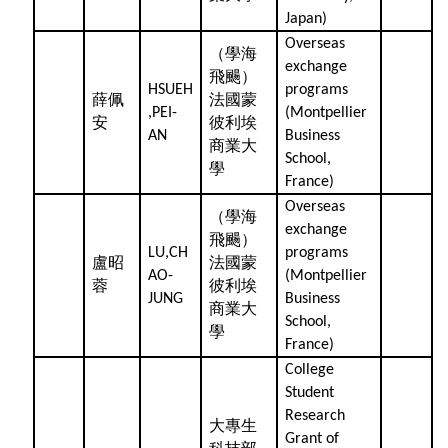
Japan)
Overseas
（學海
exchange
飛颺）
HSUEH
programs
薛佩
法國蒙
,PEI-
(Montpellier
安
彼利埃
AN
Business
商業大
School,
學
France)
Overseas
（學海
exchange
飛颺）
LU,CH
programs
盧昭
法國蒙
AO-
(Montpellier
蓉
彼利埃
JUNG
Business
商業大
School,
學
France)
College
Student
Research
大專生
Grant of