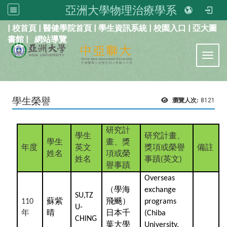
亞洲大學物理治療學系
:::
|
校首頁
|
醫健學院首頁
|
學生資訊系統
|
校園入口
|
亞大圖
書館
|
網站導覽
Toggl
學生榮譽
瀏覽人次:
8121
研究計
學生
研究計畫、
學生
畫、獎
年度
英文
獎項或榮譽
備註
姓名
項或榮
姓名
事蹟
英文
(
)
譽事蹟
Overseas
（學海
exchange
SU,TZ
蘇紫
飛颺）
110
programs
U-
年
晴
日本千
(Chiba
CHING
葉大學
University,