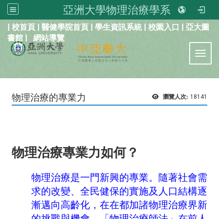
亞洲大學物理治療學系
:::
|
校首頁
|
醫健學院首頁
|
學生資訊系統
|
校園入口
|
亞大圖
書館
|
網站導覽
Toggl
物理治療的專業力
瀏覽人次:
18141
物理治療專業力如何？
物理治療是一門新興的專業。隨著社會需
求的改變、全民健保的實施及人口結構逐
漸邁向高齡化，在在都加諸物理治療界新
的挑戰與機會。「物理治療師法」在前人