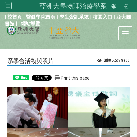
亞洲大學物理治療學系
:::
|
校首頁
|
醫健學院首頁
|
學生資訊系統
|
校園入口
|
亞大圖
書館
|
網站導覽
Toggl
系學會活動與照片
瀏覽人次:
8899
Print this page
Share