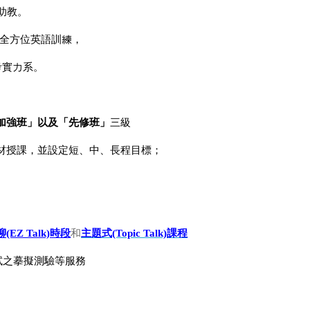
助教。
全方位英語訓練，
考實力系
。
加強班」以及「先修班」
三級
材授課，
並設定短、中、長程目標；
EZ Talk)
時段
和
主題式(Topic Talk)課程
試之摹擬測驗等服務