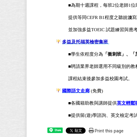
■
為期十週課程，每班2位老師1位
提供等同CEFR B1
程度之聽說讀寫
並加強
多益TOEIC 試題練習與應
多益及托福英檢密集班
■
學生依程度分為
「衝刺班」、「
■
聘請業界老師選用不同級別的教
課程結束後參加多益校園考試
。
國際語文走廊
(免費)
■
各國籍助教與講師提供
英文輕鬆聊(
■
提供留(遊)學諮詢、英文檢定考
Print this page
Share