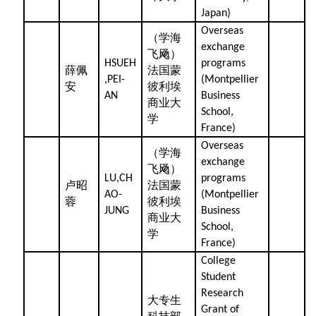
Japan)
Overseas
（学海
exchange
飞飏）
HSUEH
programs
薛佩
法国蒙
,PEI-
(Montpellier
安
彼利埃
AN
Business
商业大
School,
学
France)
Overseas
（学海
exchange
飞飏）
LU,CH
programs
卢昭
法国蒙
AO-
(Montpellier
蓉
彼利埃
JUNG
Business
商业大
School,
学
France)
College
Student
Research
大专生
Grant of