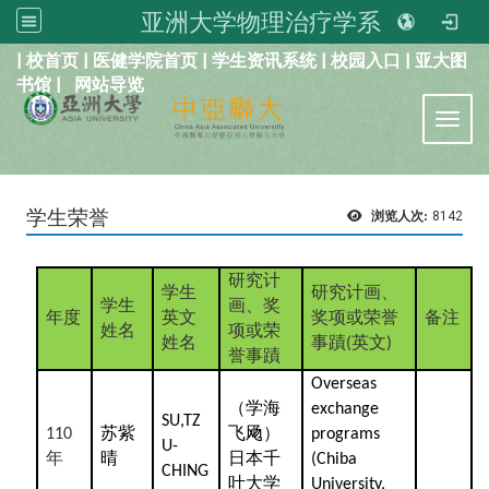
亚洲大学物理治疗学系
:::
|
校首页
|
医健学院首页
|
学生资讯系统
|
校园入口
|
亚大图
书馆
|
网站导览
Toggl
学生荣誉
浏览人次:
8142
研究计
学生
研究计画、
学生
画、奖
年度
英文
奖项或荣誉
备注
姓名
项或荣
姓名
事蹟
英文
(
)
誉事蹟
Overseas
（学海
exchange
SU,TZ
苏紫
飞飏）
110
programs
U-
年
晴
日本千
(Chiba
CHING
叶大学
University,