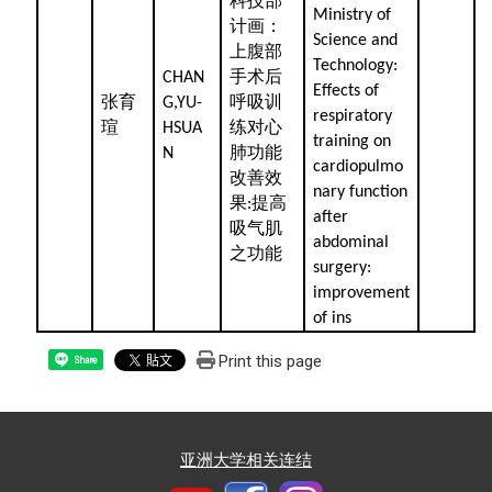
科技部
Ministry of
计画：
Science and
上腹部
Technology:
手术后
CHAN
Effects of
张育
呼吸训
G,YU-
respiratory
瑄
练对心
HSUA
training on
肺功能
N
cardiopulmo
改善效
nary function
果
提高
:
after
吸气肌
abdominal
之功能
surgery:
improvement
of ins
Print this page
Share
亚洲大学相关连结