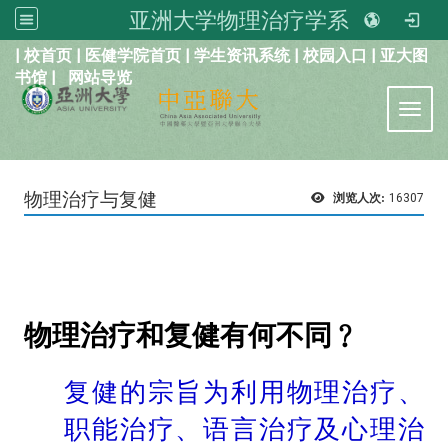
亚洲大学物理治疗学系
:::
|
校首页
|
医健学院首页
|
学生资讯系统
|
校园入口
|
亚大图
书馆
|
网站导览
Toggl
物理治疗与复健
浏览人次:
16307
物理治疗和复健有何不同﹖
复健的宗旨为利用物理治疗、
职能治疗、语言治疗及心理治