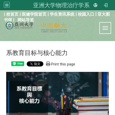
亚洲大学物理治疗学系
:::
|
校首页
|
医健学院首页
|
学生资讯系统
|
校园入口
|
亚大图
书馆
|
网站导览
Toggl
系教育目标与核心能力
Print this page
Share