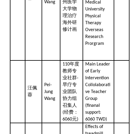
州医学
Wang
Medical
大学物
University
理治疗
Physical
海外研
Therapy
修计画
Overseas
Research
Prorgram
年度
110
Main Leader
教师专
of Early
业社群
-
Intervention
早疗专
Pei-
Collolaborati
汪佩
业团队
Jung
ve Teacher
蓉
协力组
Wang
Group
召集人
(finanal
经费：
(
support:
元
6060
)
6060 TWD)
Effects of
treadmill