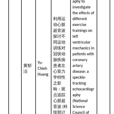
aphy to
investigate
the effects of
利用运
different
动心脏
exercise
超音波
trainings on
探讨不
left
同运动
ventricular
训练对
mechanics in
冠状动
patients with
脉疾病
coronary
Yu-
黄郁
患者左
artery
Chieh
洁
心室力
disease: a
Huang
学特性
speckle-
之影
tracking
响：斑
echocardiogr
点追踪
aphy
心脏超
(National
音波
科
(
Science
技部计
Council of