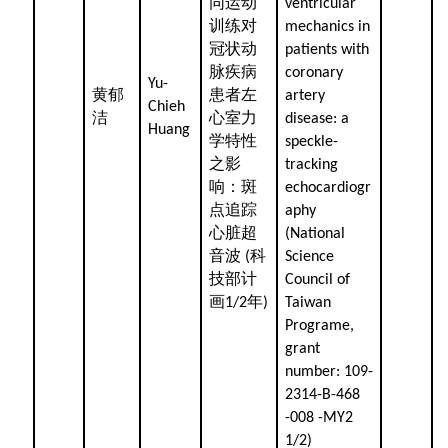
同运动
ventricular
训练对
mechanics in
冠状动
patients with
脉疾病
coronary
Yu-
黄郁
患者左
artery
Chieh
洁
心室力
disease: a
Huang
学特性
speckle-
之影
tracking
响：斑
echocardiogr
点追踪
aphy
心脏超
(National
音波
科
(
Science
技部计
Council of
画
年
1/2
)
Taiwan
Programe,
grant
number: 109-
2314-B-468
-008 -MY2
1/2)