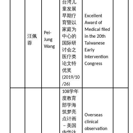
台湾儿
童发展
早期疗
Excellent
育暨以
Award of
家庭为
Medical filed
Pei-
汪佩
中心的
in the 20th
Jung
蓉
国际研
Taiwanese
Wang
讨会之
Early
医疗类
Intervention
论文特
Congress
优奖
(2019/10
/26)
学年
108
度教育
部学海
筑梦亮
Overseas
点计画
clinical
－美国
observation
内华达