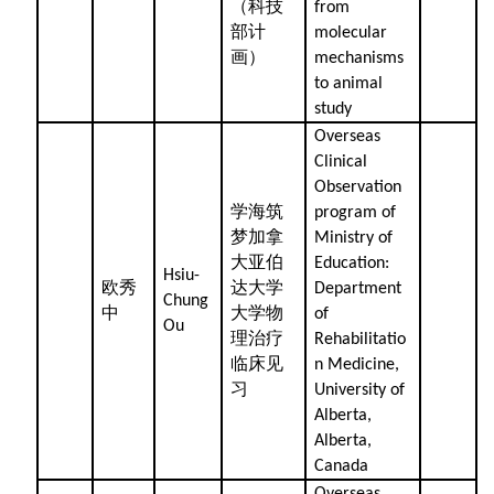
（科技
from
部计
molecular
画）
mechanisms
to animal
study
Overseas
Clinical
Observation
学海筑
program of
梦加拿
Ministry of
大亚伯
Education:
Hsiu-
欧秀
达大学
Department
Chung
中
大学物
of
Ou
理治疗
Rehabilitatio
临床见
n Medicine,
习
University of
Alberta,
Alberta,
Canada