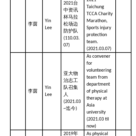
2021
台
2021
Taichung
中资讯
TCCA Charity
杯马拉
Yin
Marathon,
李茵
松场边
Lee
Sports injury
防护队
protection
(110.03.
team.
07)
(2021.03.07)
As convener
for
volunteering
亚大物
team from
治志工
department
队召集
Yin
李茵
of physical
人
Lee
therapy at
(2021.03
Asia
迄今
~
)
university
(2021.03 til
now)
年
2019
As physical