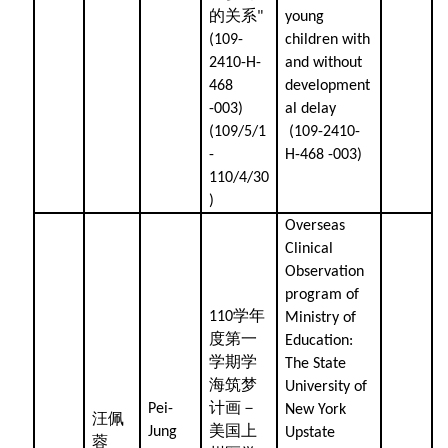
的关系
"
young
(109-
children with
2410-H-
and without
468
development
-003)
al delay
(109/5/1
(109-2410-
-
H-468 -003)
110/4/30
)
Overseas
Clinical
Observation
program of
学年
110
Ministry of
度第一
Education:
学期学
The State
海筑梦
University of
计画－
Pei-
New York
汪佩
美国上
Jung
Upstate
蓉