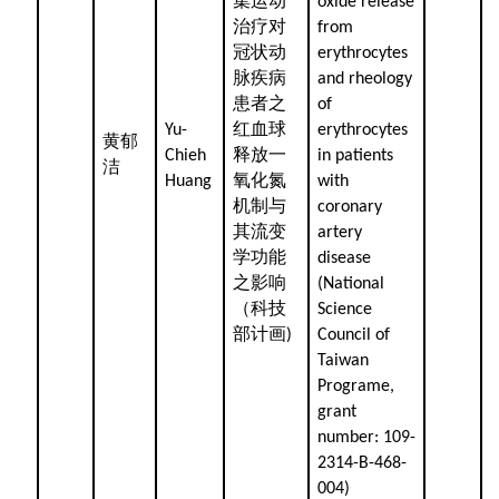
集运动
oxide release
治疗对
from
冠状动
erythrocytes
脉疾病
and rheology
患者之
of
红血球
Yu-
erythrocytes
黄郁
释放一
Chieh
in patients
洁
氧化氮
Huang
with
机制与
coronary
其流变
artery
学功能
disease
之影响
(National
（科技
Science
部计画
)
Council of
Taiwan
Programe,
grant
number: 109-
2314-B-468-
004)