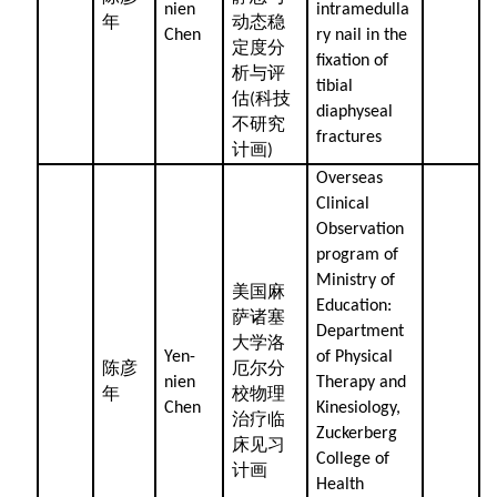
nien
intramedulla
年
动态稳
Chen
ry nail in the
定度分
fixation of
析与评
tibial
估
科技
(
diaphyseal
不研究
fractures
计画
)
Overseas
Clinical
Observation
program of
Ministry of
美国麻
Education:
萨诸塞
Department
大学洛
Yen-
of Physical
陈彦
厄尔分
nien
Therapy and
年
校物理
Chen
Kinesiology,
治疗临
Zuckerberg
床见习
College of
计画
Health