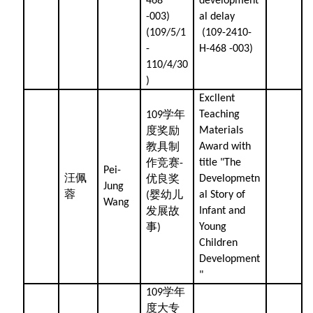
468
development
-003)
al delay
(109/5/1
(109-2410-
-
H-468 -003)
110/4/30
)
Excllent
学年
Teaching
109
度奖励
Materials
教具制
Award with
作竞赛
title "The
-
Pei-
汪佩
优良奖
Developmetn
Jung
蓉
婴幼儿
al Story of
(
Wang
发展故
Infant and
事
Young
)
Children
Development
"
学年
109
度大专