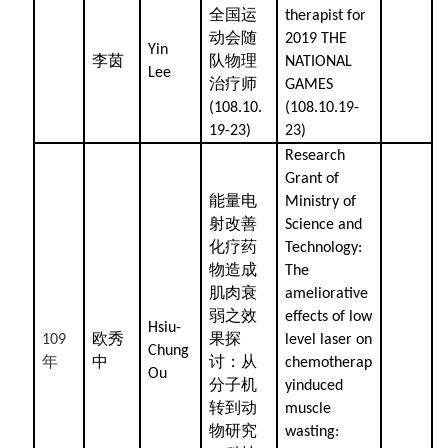
全国运
therapist for
动会随
2019 THE
Yin
李茵
队物理
NATIONAL
Lee
治疗师
GAMES
(108.10.
(108.10.19-
19-23)
23)
Research
Grant of
能量电
Ministry of
射改善
Science and
化疗药
Technology:
物造成
The
肌肉衰
ameliorative
弱之效
effects of low
Hsiu-
欧秀
果探
109
level laser on
Chung
年
中
讨：从
chemotherap
Ou
分子机
yinduced
转到动
muscle
物研究
wasting: