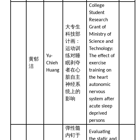
College
Student
Research
大专生
Grant of
科技部
Ministry of
计画：
Science and
运动训
Technology:
练对睡
Yu-
The effect of
黄郁
眠剥夺
Chieh
exercise
洁
者在心
Huang
training on
脏自主
the heart
神经系
autonomic
统上的
nervous
影响
system after
acute sleep
deprived
persons
弹性髓
Evaluating
内钉于
the static and