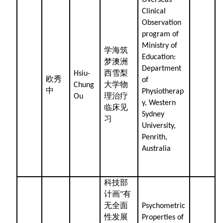
Overseas
Clinical
Observation
program of
Ministry of
学海筑
Education:
梦澳洲
Department
西雪梨
Hsiu-
欧秀
of
大学物
Chung
中
Physiotherap
理治疗
Ou
y, Western
临床见
Sydney
习
University,
Penrith,
Australia
科技部
计画
有
"
无全面
Psychometric
性发展
Properties of