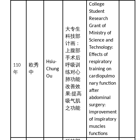
College
Student
Research
Grant of
大专生
Ministry of
科技部
Science and
计画：
Technology:
上腹部
Effects of
手术后
Hsiu-
respiratory
欧秀
呼吸训
110
Chung
training on
年
中
练对心
Ou
cardiopulmo
肺功能
nary function
改善效
after
果
提高
:
abdominal
吸气肌
surgery:
之功能
improvement
of inspiratory
muscles
functions