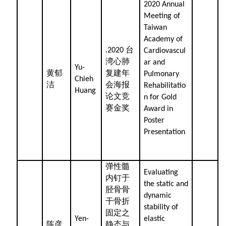
2020 Annual
Meeting of
Taiwan
Academy of
台
.2020
Cardiovascul
湾心肺
ar and
Yu-
黄郁
复建年
Pulmonary
Chieh
洁
会海报
Rehabilitatio
Huang
论文竞
n for Gold
赛金奖
Award in
Poster
Presentation
弹性髓
Evaluating
内钉于
the static and
胫骨骨
dynamic
干骨折
stability of
固定之
Yen-
elastic
陈彦
静态与