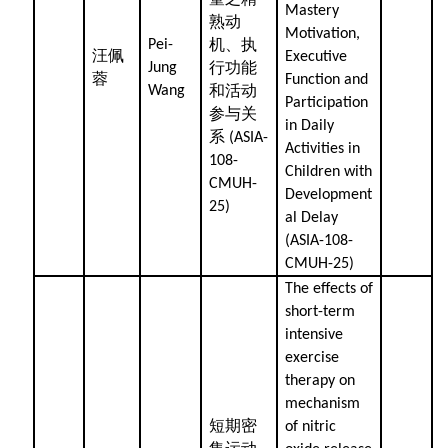
Mastery
熟动
Motivation,
机、执
Pei-
汪佩
Executive
行功能
Jung
蓉
Function and
和活动
Wang
Participation
参与关
in Daily
系
(ASIA-
Activities in
108-
Children with
CMUH-
Development
25)
al Delay
(ASIA-108-
CMUH-25)
The effects of
short-term
intensive
exercise
therapy on
mechanism
短期密
of nitric