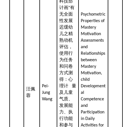
科技部
计画
有
"
无全面
Psychometric
性发展
Properties of
迟缓幼
Mastery
儿之精
Motivation
熟动机
Assessments
评估，
and
使用行
Relationships
为任务
between
和问卷
Mastery
方式测
Motivation,
得：心
child
理计
量
Pei-
Development
汪佩
及儿童
Jung
al
蓉
气质、
Wang
Competence
发展能
and
力、执
Participation
行功能
in Daily
和参与
Activities for