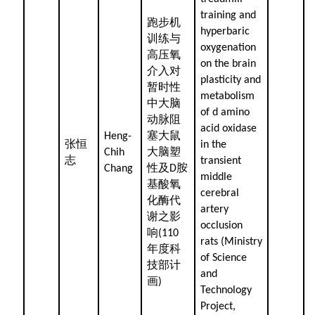
training and
跑步机
hyperbaric
训练与
oxygenation
高压氧
on the brain
介入对
plasticity and
暂时性
metabolism
中大脑
of d amino
动脉阻
acid oxidase
塞大鼠
Heng-
张恒
in the
大脑塑
Chih
志
transient
性及
胺
Chang
D
middle
基酸氧
cerebral
化酶代
artery
谢之影
occlusion
响
(110
rats (Ministry
年度科
of Science
技部计
and
画
)
Technology
Project,