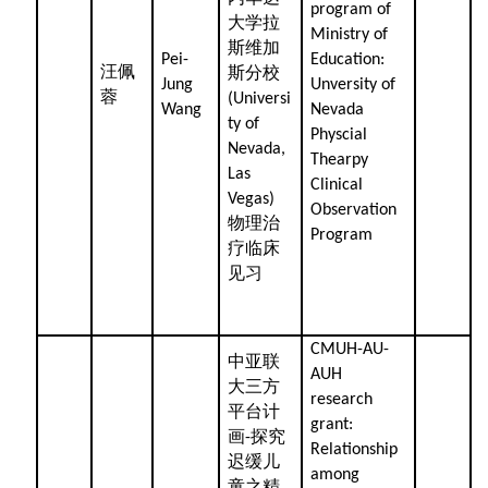
program of
大学拉
Ministry of
斯维加
Pei-
Education:
汪佩
斯分校
Jung
Unversity of
蓉
(Universi
Wang
Nevada
ty of
Physcial
Nevada,
Thearpy
Las
Clinical
Vegas)
Observation
物理治
Program
疗临床
见习
CMUH-AU-
中亚联
AUH
大三方
research
平台计
grant:
画
探究
-
Relationship
迟缓儿
among
童之精