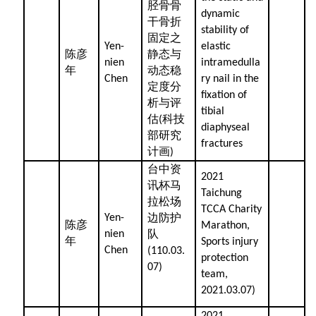
胫骨骨
dynamic
干骨折
stability of
固定之
Yen-
elastic
陈彦
静态与
nien
intramedulla
年
动态稳
Chen
ry nail in the
定度分
fixation of
析与评
tibial
估
科技
(
diaphyseal
部研究
fractures
计画
)
台中资
2021
讯杯马
Taichung
拉松场
TCCA Charity
边防护
Yen-
陈彦
Marathon,
队
nien
年
Sports injury
Chen
(110.03.
protection
07)
team,
2021.03.07)