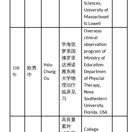
Sciences,
University of
Massachuset
ts Lowell
Overseas
clinical
学海筑
observation
梦美国
program of
佛罗里
Ministry of
达洲诺
Hsiu-
Education:
欧秀
108
雅东南
Chung
Departmen
年
中
大学物
Ou
of Physcial
理治疗
Therapy,
临床见
Nova
习
Southestern
University,
Florida, USA
高良薑
素对
College