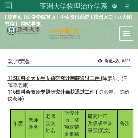
亚洲大学物理治疗学系
:::
|
校首页
|
医健学院首页
|
学生资讯系统
|
校园入口
|
亚大图
书馆
|
网站导览
Toggl
老师荣誉
浏览人次:
8306
115国科会大专生专题研究计画获通过二件 (
陈彦年、汪
佩蓉老师)
115国科会教师专题研究计画获通过二件 (
陈彦年、
陈绣
仪老师
)
研究计
老师
研究计画、
老师
画、奖
年度
英文
奖项或荣誉
备注
姓名
项或荣
姓名
事蹟
英文
(
)
誉事蹟