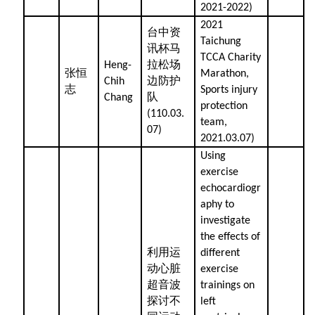
2021-2022)
2021
台中资
Taichung
讯杯马
TCCA Charity
拉松场
Heng-
张恒
Marathon,
边防护
Chih
志
Sports injury
队
Chang
protection
(110.03.
team,
07)
2021.03.07)
Using
exercise
echocardiogr
aphy to
investigate
the effects of
利用运
different
动心脏
exercise
超音波
trainings on
探讨不
left