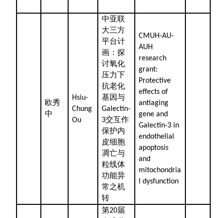
中亚联
大三方
CMUH-AU-
平台计
AUH
画：探
research
讨氧化
grant:
压力下
Protective
抗老化
effects of
基因与
Hsiu-
欧秀
antiaging
Chung
Galectin-
中
gene and
交互作
Ou
3
Galectin-3 in
保护内
endothelial
皮细胞
apoptosis
凋亡与
and
粒线体
mitochondria
功能异
l dysfunction
常之机
转
第
届
20