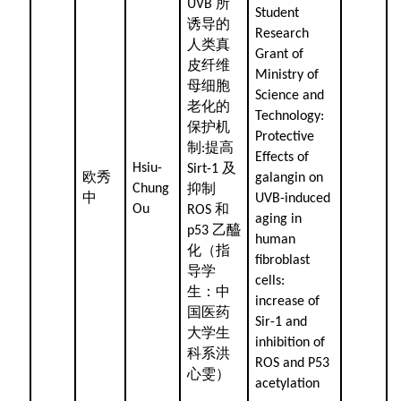
所
UVB
Student
诱导的
Research
人类真
Grant of
皮纤维
Ministry of
母细胞
Science and
老化的
Technology:
保护机
Protective
制
提高
:
Effects of
及
Hsiu-
Sirt-1
欧秀
galangin on
抑制
Chung
中
UVB-induced
和
Ou
ROS
aging in
乙醯
p53
human
化（指
fibroblast
导学
cells:
生：中
increase of
国医药
Sir-1 and
大学生
inhibition of
科系洪
ROS and P53
心雯）
acetylation