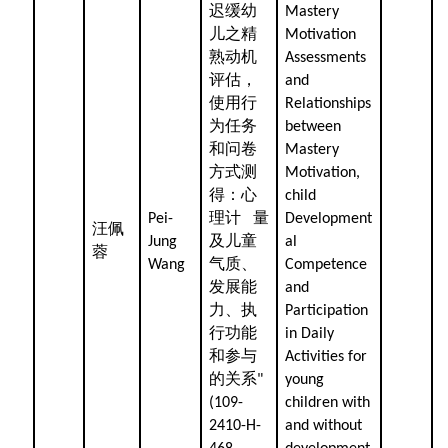
迟缓幼
Mastery
儿之精
Motivation
熟动机
Assessments
评估，
and
使用行
Relationships
为任务
between
和问卷
Mastery
方式测
Motivation,
得：心
child
理计
量
Pei-
Development
汪佩
及儿童
Jung
al
蓉
气质、
Wang
Competence
发展能
and
力、执
Participation
行功能
in Daily
和参与
Activities for
的关系
"
young
(109-
children with
2410-H-
and without