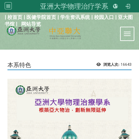
亚洲大学物理治疗学系
:::
|
校首页
|
医健学院首页
|
学生资讯系统
|
校园入口
|
亚大图
书馆
|
网站导览
Toggl
本系特色
浏览人次:
16643