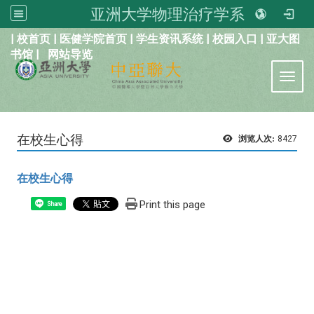
亚洲大学物理治疗学系
:::
|
校首页
|
医健学院首页
|
学生资讯系统
|
校园入口
|
亚大图
书馆
|
网站导览
Toggl
在校生心得
浏览人次:
8427
在校生心得
Print this page
Share