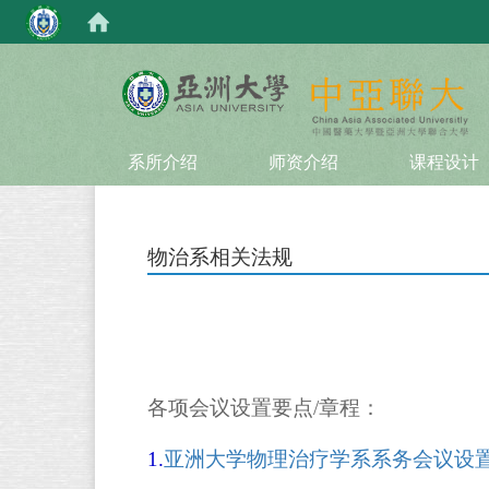
:::
系所介绍
师资介绍
课程设计
物治系相关法规
各项会议设置要点/章程：
1.
亚洲大学物理治疗学系系务会议设