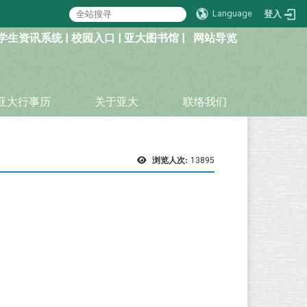
Language
登入
学生资讯系统
|
校园入口
|
亚大图书馆
|
网站导览
亚大行事历
关于亚大
联络我们
浏览人次:
13895