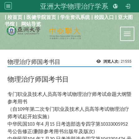
亚洲大学物理治疗学系
:::
|
校首页
|
医健学院首页
|
学生资讯系统
|
校园入口
|
亚大图
书馆
|
网站导览
Toggl
物理治疗师国考书目
浏览人次:
21555
物理治疗师国考书目
专门职业及技术人员高等考试物理治疗师考试命题大纲暨
参考用书
（自
年第二次专门职业及技术人员高等考试物理治疗
109
师考试起开始实施）
中华民国
年
月
日考选部选专四字第
103
4
15
10333005952
号公告修正
删除参考用书出版年及版次
(
)
中华民国
年
月
日考选部选专四字第
号