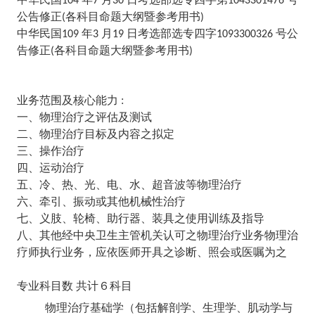
104
7
30
1043301476
公告修正
各科目命题大纲暨参考用书
(
)
中华民国
年
月
日考选部选专四字
号公
109
3
19
1093300326
告修正
各科目命题大纲暨参考用书
(
)
业务范围及核心能力 :
一、物理治疗之评估及测试
二、物理治疗目标及内容之拟定
三、操作治疗
四、运动治疗
五、冷、热、光、电、水、超音波等物理治疗
六、牵引、振动或其他机械性治疗
七、义肢、轮椅、助行器、装具之使用训练及指导
八、其他经中央卫生主管机关认可之物理治疗业务物理治
疗师执行业务，应依医师开具之诊断、照会或医嘱为之
专业科目数
共计６科目
物理治疗基础学（包括解剖学、生理学、肌动学与