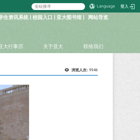
Language
登入
学生资讯系统
|
校园入口
|
亚大图书馆
|
网站导览
亚大行事历
关于亚大
联络我们
浏览人次:
9946