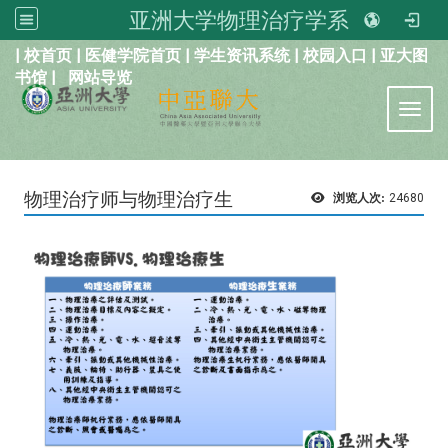
亚洲大学物理治疗学系
:::
|
校首页
|
医健学院首页
|
学生资讯系统
|
校园入口
|
亚大图
书馆
|
网站导览
Toggl
物理治疗师与物理治疗生
浏览人次:
24680