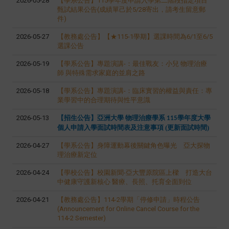
2026-05-28
【學系公告】115學年度申請入學第二階段指定項目
甄試結果公告(成績單己於5/28寄出，請考生留意郵
件)
2026-05-27
【教務處公告】【★115-1學期】選課時間為6/1至6/5
選課公告
2026-05-19
【學系公告】專題演講-：
最佳戰友：小兒
物理治療
師
與特殊需求家庭的並肩之路
2026-05-18
【學系公告】專題演講-
：臨床實習的權益與責任：專
業學習中的合理期待與性平意識
2026-05-13
【招生公告】亞洲大學
物理治療學系
學年度大學
115
個人申請入學面試時間表及注意事項 (更新面試時間)
2026-04-27
【學系公告】身障運動幕後關鍵角色曝光 亞大探物
理治療新定位
2026-04-24
【學校公告】校園新聞-亞大豐原院區上樑 打造大台
中健康守護新核心 醫療、長照、托育全面到位
2026-04-21
【教務處公告】114-2學期「停修申請」時程公告
(Announcement for Online Cancel Course for the
114-2 Semester)