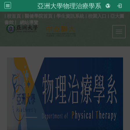
亞洲大學物理治療學系
:::
|
校首頁
|
醫健學院首頁
|
學生資訊系統
|
校園入口
|
亞大圖
書館
|
網站導覽
Toggl