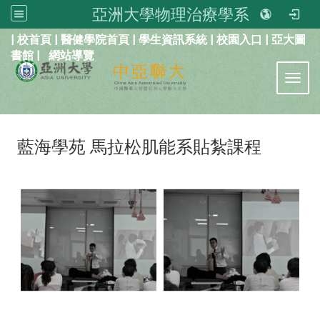
亞洲大學物理治療學系
:::
|
校首頁
|
醫健學院首頁
|
學生資訊系統
|
校園入口
|
亞大圖
書館
|
網站導覽
Toggl
藍海學苑 馬拉松肌能系貼紮課程