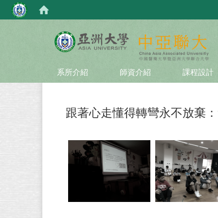
:::
系所介紹
師資介紹
課程設計
跟著心走懂得轉彎永不放棄：