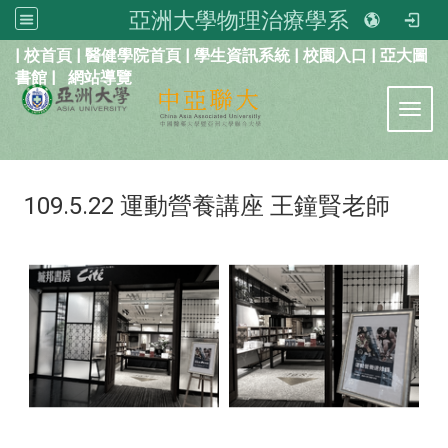
亞洲大學物理治療學系
:::
|
校首頁
|
醫健學院首頁
|
學生資訊系統
|
校園入口
|
亞大圖
書館
|
網站導覽
Toggl
109.5.22 運動營養講座 王鐘賢老師