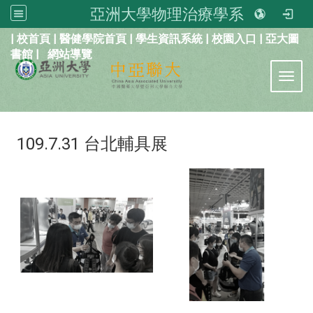
亞洲大學物理治療學系
:::
|
校首頁
|
醫健學院首頁
|
學生資訊系統
|
校園入口
|
亞大圖
書館
|
網站導覽
Toggl
109.7.31 台北輔具展