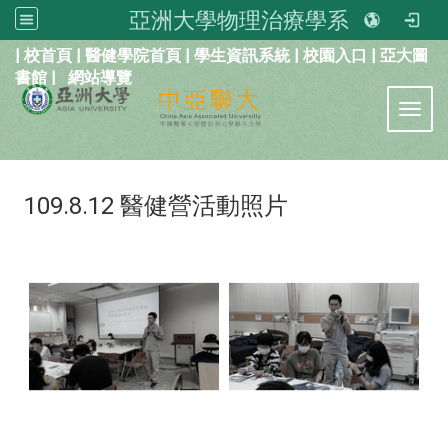
亞洲大學物理治療學系
:::
|
校首頁
|
醫健學院首頁
|
學生資訊系統
|
校園入口
|
亞大圖
書館
|
網站導覽
Toggl
109.8.12 醫健營活動照片