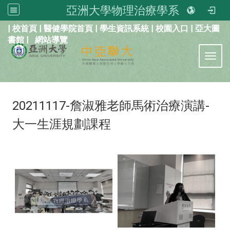
亞洲大學物理治療學系
:::
|
校首頁
|
醫健學院首頁
|
學生資訊系統
|
校園入口
|
亞大圖
書館
|
網站導覽
Toggl
20211117-詹淑雅老師馬術治療演講-
大一生涯規劃課程