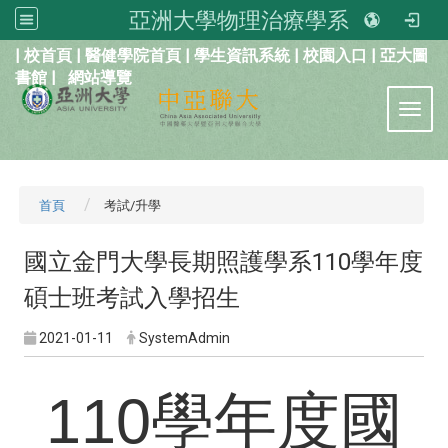
亞洲大學物理治療學系
:::
|
校首頁
|
醫健學院首頁
|
學生資訊系統
|
校園入口
|
亞大圖
書館
|
網站導覽
Toggl
首頁
考試/升學
國立金門大學長期照護學系110學年度
碩士班考試入學招生
2021-01-11
SystemAdmin
110
學年度國