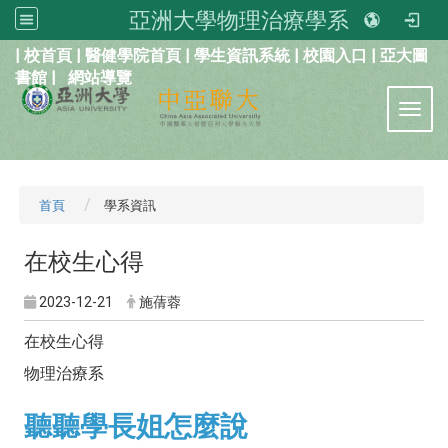
亞洲大學物理治療學系
:::
|
校首頁
|
醫健學院首頁
|
學生資訊系統
|
校園入口
|
亞大圖
書館
|
網站導覽
Toggl
首頁
學系資訊
在校生心得
2023-12-21
施蒨蓉
在校生心得
物理治療系
聽聽學長姐怎麼說