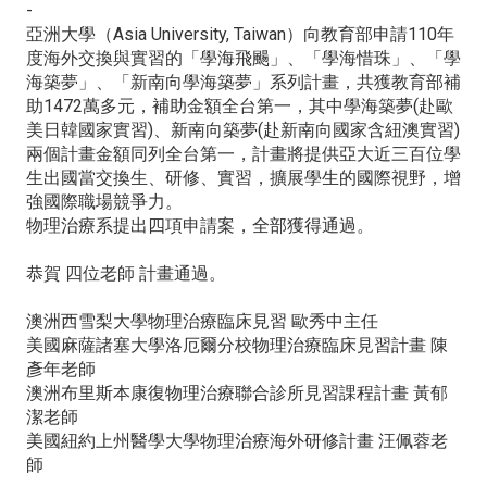
-
亞洲大學（Asia University, Taiwan）向教育部申請110年
度海外交換與實習的「學海飛颺」、「學海惜珠」、「學
海築夢」、「新南向學海築夢」系列計畫，共獲教育部補
助1472萬多元，補助金額全台第一，其中學海築夢(赴歐
美日韓國家實習)、新南向築夢(赴新南向國家含紐澳實習)
兩個計畫金額同列全台第一，計畫將提供亞大近三百位學
生出國當交換生、研修、實習，擴展學生的國際視野，增
強國際職場競爭力。
物理治療系提出四項申請案，全部獲得通過。
恭賀 四位老師 計畫通過。
澳洲西雪梨大學物理治療臨床見習 歐秀中主任
美國麻薩諸塞大學洛厄爾分校物理治療臨床見習計畫 陳
彥年老師
澳洲布里斯本康復物理治療聯合診所見習課程計畫 黃郁
潔老師
美國紐約上州醫學大學物理治療海外研修計畫 汪佩蓉老
師