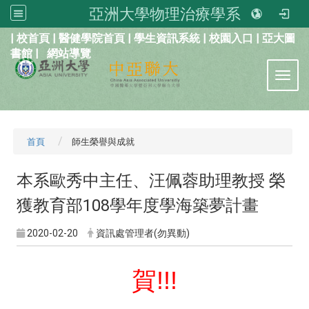
亞洲大學物理治療學系
:::
|
校首頁
|
醫健學院首頁
|
學生資訊系統
|
校園入口
|
亞大圖
書館
|
網站導覽
Toggl
首頁
師生榮譽與成就
本系歐秀中主任、汪佩蓉助理教授 榮
獲教育部108學年度學海築夢計畫
2020-02-20
資訊處管理者(勿異動)
賀!!!