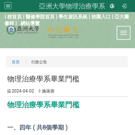
亞洲大學物理治療學系
:::
|
校首頁
|
醫健學院首頁
|
學生資訊系統
|
校園入口
|
亞大圖
書館
|
網站導覽
Toggl
首頁
行政公告
物理治療學系畢業門檻
2024-04-02
施蒨蓉
物理治療學系畢業門檻
一、四年 ( 共8個學期 )