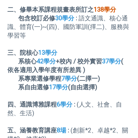
二、修畢本系課程規畫表所訂之
138學分
包含校訂必修
30學分
:
語文通識、核心通
識、體育(一)~(四)、國防軍訓(擇二)、服務與
學習等
三、院核心
13學分
系核心
42學分
+校內 / 校外實習
37學分
(
依各適用入學年度有所差異 )
系專業選修學程
7學分
(二擇一)
系自由選修
17學分
(自由選擇)
四、通識博雅課程
6學分
:
(人文、社會、自
然、生活)
五、涵養教育講座
8場
:
(創新*2、卓越*2、關