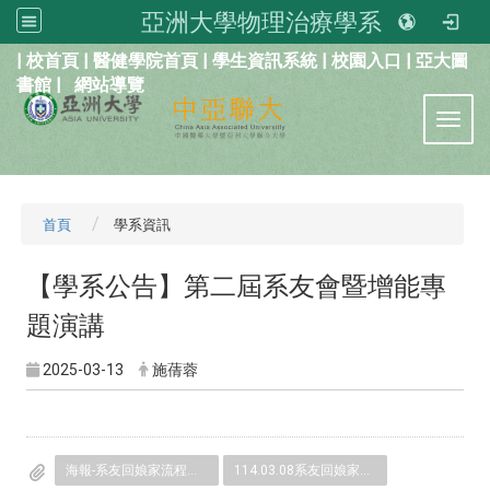
亞洲大學物理治療學系
:::
|
校首頁
|
醫健學院首頁
|
學生資訊系統
|
校園入口
|
亞大圖
書館
|
網站導覽
Toggl
首頁
學系資訊
【學系公告】第二屆系友會暨增能專
題演講
2025-03-13
施蒨蓉
海報-系友回娘家流程表.pdf
114.03.08系友回娘家專題演講海報.pdf