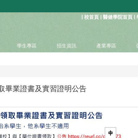
:::
|
校首頁
|
醫健學院首頁
|
學生專區
招生資訊
產業專區
系領取畢業證書及實習證明公告