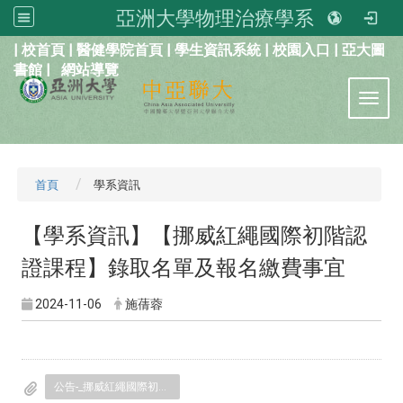
亞洲大學物理治療學系
:::
|
校首頁
|
醫健學院首頁
|
學生資訊系統
|
校園入口
|
亞大圖
書館
|
網站導覽
Toggl
首頁
學系資訊
【學系資訊】【挪威紅繩國際初階認
證課程】錄取名單及報名繳費事宜
2024-11-06
施蒨蓉
公告-_挪威紅繩國際初階認證課程_錄取名單及報名繳費事宜.pdf