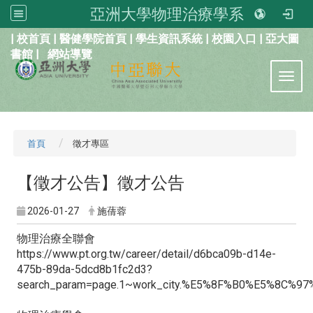
亞洲大學物理治療學系
:::
|
校首頁
|
醫健學院首頁
|
學生資訊系統
|
校園入口
|
亞大圖
書館
|
網站導覽
Toggl
首頁
徵才專區
【徵才公告】徵才公告
2026-01-27
施蒨蓉
物理治療全聯會
https://www.pt.org.tw/career/detail/d6bca09b-d14e-
475b-89da-5dcd8b1fc2d3?
search_param=page.1~work_city.%E5%8F%B0%E5%8C%9