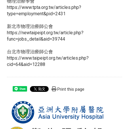
物理治療學會
https://www.tpta.org.tw/articles.php?
type=employment&pid=2431
新北市物理治療師公會
https://newtaipeipt.org.tw/article.php?
func=jobs_detail&aid=39744
台北市物理治療師公會
https://www.taipeipt.org.tw/articles.php?
cid=64&aid=12288
Print this page
Share