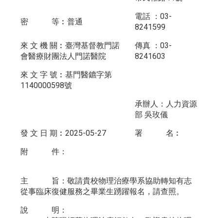
電話 ：03-
密 等︰普通
8241599
來 文 機 關︰臺灣基督教門諾
傳真 ：03-
會醫療財團法人門諾醫院
8241603
來 文 字 號︰基門醫鑣字第
1140000598號
承辦人：人力資源
部 吳玫儀
發 文 日 期︰2025-05-27
署 名︰
附 件：
主 旨：敬請貴校物理治療學系協助轉知有志
從事臨床復健服務之畢業生踴躍報名，請查照。
說 明：