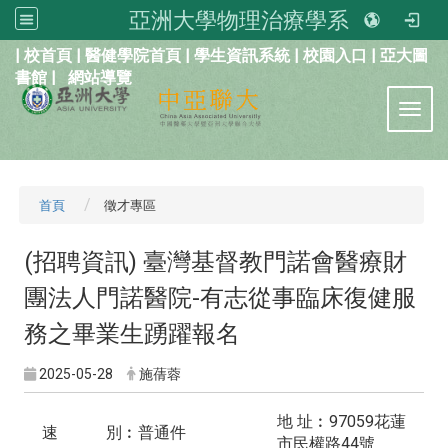
亞洲大學物理治療學系
:::
|
校首頁
|
醫健學院首頁
|
學生資訊系統
|
校園入口
|
亞大圖
書館
|
網站導覽
Toggl
首頁
徵才專區
(招聘資訊) 臺灣基督教門諾會醫療財
團法人門諾醫院-有志從事臨床復健服
務之畢業生踴躍報名
2025-05-28
施蒨蓉
地 址︰97059花蓮
速 別︰普通件
市民權路44號