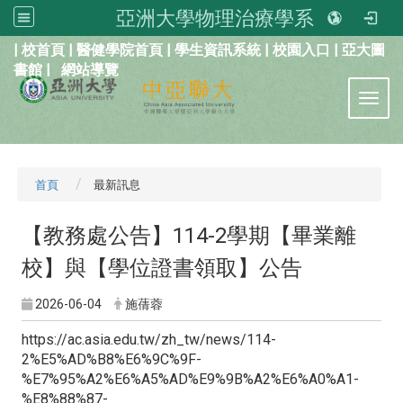
亞洲大學物理治療學系
:::
|
校首頁
|
醫健學院首頁
|
學生資訊系統
|
校園入口
|
亞大圖
書館
|
網站導覽
Toggl
首頁
最新訊息
【教務處公告】114-2學期【畢業離
校】與【學位證書領取】公告
2026-06-04
施蒨蓉
https://ac.asia.edu.tw/zh_tw/news/114-
2%E5%AD%B8%E6%9C%9F-
%E7%95%A2%E6%A5%AD%E9%9B%A2%E6%A0%A1-
%E8%88%87-