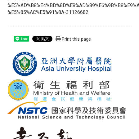
%E5%AD%B8%E4%BD%8D%E8%AD%89%E6%9B%B8%E9%A
%E5%85%AC%E5%91%8A-31126682
Print this page
Share