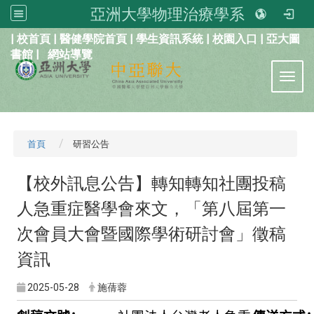
亞洲大學物理治療學系
:::
|
校首頁
|
醫健學院首頁
|
學生資訊系統
|
校園入口
|
亞大圖
書館
|
網站導覽
Toggl
首頁
研習公告
【校外訊息公告】轉知轉知社團投稿
人急重症醫學會來文，「第八屆第一
次會員大會暨國際學術研討會」徵稿
資訊
2025-05-28
施蒨蓉