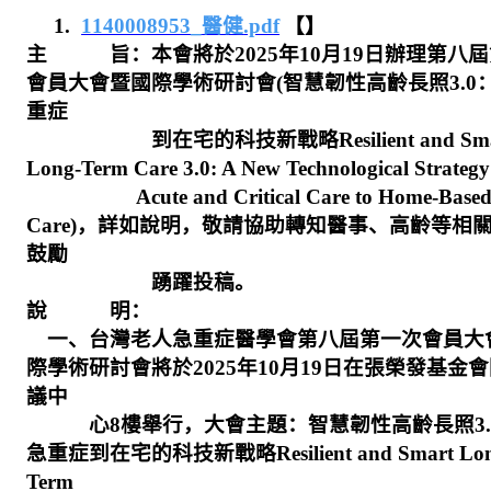
1.
1140008953_
醫健
.pdf
【】
主 旨：本會將於
2025
年
10
月
19
日辦理第八屆
會員大會暨國際學術研討會
(
智慧韌性高齡長照
3.0
重症
到在宅的科技新戰略
Resilient and Sm
Long-Term Care 3.0: A New Technological Strategy
Acute and Critical Care to Home-Base
Care)
，詳如說明，敬請協助轉知醫事、高齡等相
鼓勵
踴躍投稿。
說 明：
一、台灣老人急重症醫學會第八屆第一次會員大
際學術研討會將於
2025
年
10
月
19
日在張榮發基金會
議中
心
8
樓舉行，大會主題：智慧韌性高齡長照
3
急重症到在宅的科技新戰略
Resilient and Smart Lo
Term