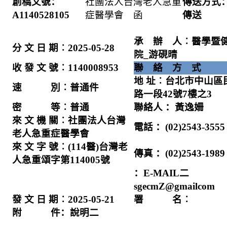
創稿文號：
社團法人台灣老人急重
傳送方式
A1140528105
症醫學會 函
傳送
承 辦 人︰醫學暨
分 文 日 期︰
2025-05-28
院
_
游硯晴
收 發 文 號︰
1140008953
聯 絡 方 式
地 址︰台北市中山區
速 別︰普通件
路一段
42
號
7
樓之
3
密 等︰普通
聯絡人 ：黃逸姍
來 文 機 關︰社團法人台灣
電話 ：
(02)2543-3555
老人急重症醫學會
來 文 字 號︰
(114
醫
)
台灣老
傳真 ：
(02)2543-1989
人急重頌字第
114005
號
：
E-MAIL
二
sgecmZ@gmailcom
發 文 日 期︰
2025-05-21
署 名︰
附 件：說明二