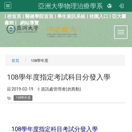
亞洲大學物理治療學系
:::
|
校首頁
|
醫健學院首頁
|
學生資訊系統
|
校園入口
|
亞大圖
書館
|
網站導覽
Toggl
首頁
108學年度
108學年度指定考試科目分發入學
2019-02-19
資訊處管理者(勿異動)
108學年度
108學年度指定科目考試分發入學