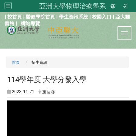
亞洲大學物理治療學系
:::
|
校首頁
|
醫健學院首頁
|
學生資訊系統
|
校園入口
|
亞大圖
書館
|
網站導覽
Toggl
首頁
招生資訊
114學年度 大學分發入學
2023-11-21
施蒨蓉