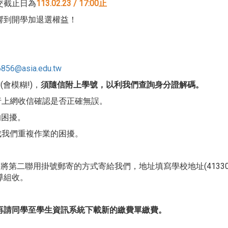
交截止日為
113.02.23 / 17:00止
響到開學加退選權益！
@asia.edu.tw
會模糊!)，
須隨信附上學號，以利我們查詢身分證解碼。
行上網收信確認是否正確無誤。
的困擾。
成我們重複作業的困擾。
將第二聯用掛號郵寄的方式寄給我們，地址填寫學校地址(41330
導組收。
再請同學至學生資訊系統下載新的繳費單繳費。