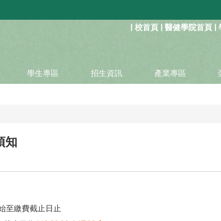
:::
|
校首頁
|
醫健學院首頁
|
學生專區
招生資訊
產業專區
須知
5開始至繳費截止日止