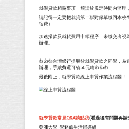
就學貸款相關事項，煩請於規定時間內辦理
請記得一定要把就貸第二聯對保單繳回本校
宿費）,
加速撥款及就貸費用申領程序；未繳交者視
辦理。
👍👍👍台灣銀行提醒欲就學貸款之同學
辦理，手續費還可省50元唷👍👍👍
最後附上，就學貸款線上申貸作業流程圖！
就學貸款常見Q&A請點我
(看過後有問題再請
亞洲大學 學務處生活輔導組