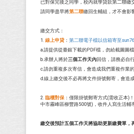
已對保完後之同學，校內就學貸款第二聯繳
請同學盡早將
第二聯
繳回生輔組，才不會影
繳交方式：
1.
線上申貸
：
第二聯電子檔以信箱寄至sun76856
a.請提供從臺銀下載的PDF檔，勿給截圖圖檔(
b.承辦人將於
三個工作天內
回信，請務必自
c.請勿重複多次寄信，會造成我們重複作業
d.線上繳交後不必再將文件掛號郵寄，會造
2.
臨櫃對保
：僅限掛號郵寄方式(需收正本)！
中市霧峰區柳豐路500號)，收件人寫生活輔
繳交後預計五個工作天將協助更新繳費單，