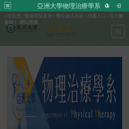
亞洲大學物理治療學系
:::
|
校首頁
|
醫健學院首頁
|
學生資訊系統
|
校園入口
|
亞大圖
書館
|
網站導覽
Toggl