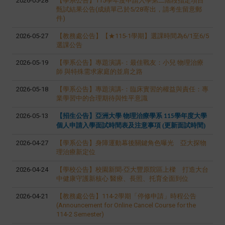
2026-05-28
【學系公告】115學年度申請入學第二階段指定項目
甄試結果公告(成績單己於5/28寄出，請考生留意郵
件)
2026-05-27
【教務處公告】【★115-1學期】選課時間為6/1至6/5
選課公告
2026-05-19
【學系公告】專題演講-：
最佳戰友：小兒
物理治療
師
與特殊需求家庭的並肩之路
2026-05-18
【學系公告】專題演講-
：臨床實習的權益與責任：專
業學習中的合理期待與性平意識
2026-05-13
【招生公告】亞洲大學
物理治療學系
學年度大學
115
個人申請入學面試時間表及注意事項 (更新面試時間)
2026-04-27
【學系公告】身障運動幕後關鍵角色曝光 亞大探物
理治療新定位
2026-04-24
【學校公告】校園新聞-亞大豐原院區上樑 打造大台
中健康守護新核心 醫療、長照、托育全面到位
2026-04-21
【教務處公告】114-2學期「停修申請」時程公告
(Announcement for Online Cancel Course for the
114-2 Semester)