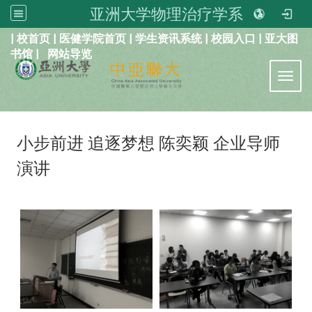
亚洲大学物理治疗学系
:::
|
校首页
|
医健学院首页
|
学生资讯系统
|
校园入口
|
亚大图
书馆
|
网站导览
Toggl
小步前进 追逐梦想 陈奕颖 企业导师
演讲