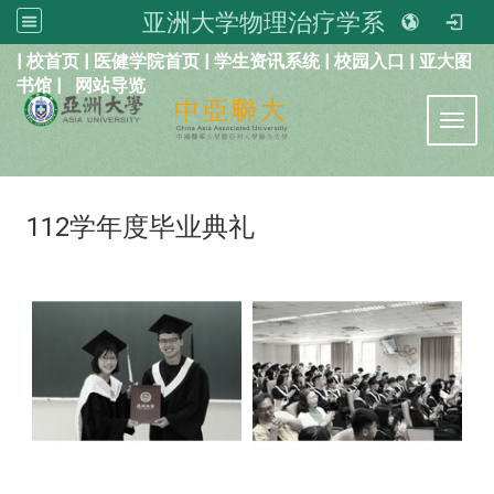
亚洲大学物理治疗学系
:::
|
校首页
|
医健学院首页
|
学生资讯系统
|
校园入口
|
亚大图
书馆
|
网站导览
Toggl
112学年度毕业典礼