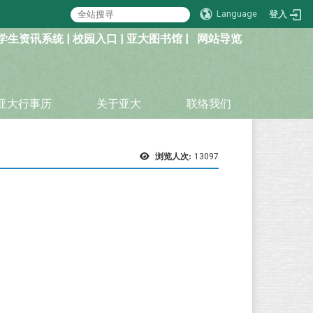
Language
登入
学生资讯系统
|
校园入口
|
亚大图书馆
|
网站导览
亚大行事历
关于亚大
联络我们
浏览人次:
13097