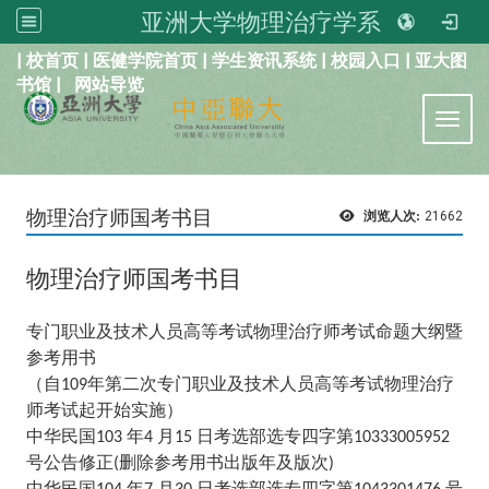
亚洲大学物理治疗学系
:::
|
校首页
|
医健学院首页
|
学生资讯系统
|
校园入口
|
亚大图
书馆
|
网站导览
Toggl
物理治疗师国考书目
浏览人次:
21662
物理治疗师国考书目
专门职业及技术人员高等考试物理治疗师考试命题大纲暨
参考用书
（自
年第二次专门职业及技术人员高等考试物理治疗
109
师考试起开始实施）
中华民国
年
月
日考选部选专四字第
103
4
15
10333005952
号公告修正
删除参考用书出版年及版次
(
)
中华民国
年
月
日考选部选专四字第
号