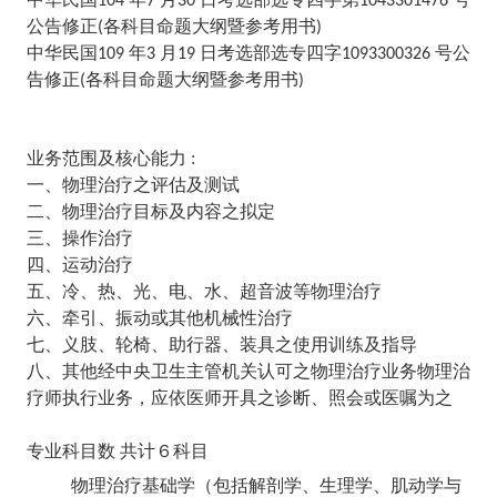
104
7
30
1043301476
公告修正
各科目命题大纲暨参考用书
(
)
中华民国
年
月
日考选部选专四字
号公
109
3
19
1093300326
告修正
各科目命题大纲暨参考用书
(
)
业务范围及核心能力 :
一、物理治疗之评估及测试
二、物理治疗目标及内容之拟定
三、操作治疗
四、运动治疗
五、冷、热、光、电、水、超音波等物理治疗
六、牵引、振动或其他机械性治疗
七、义肢、轮椅、助行器、装具之使用训练及指导
八、其他经中央卫生主管机关认可之物理治疗业务物理治
疗师执行业务，应依医师开具之诊断、照会或医嘱为之
专业科目数
共计６科目
物理治疗基础学（包括解剖学、生理学、肌动学与