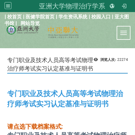
亚洲大学物理治疗学系
:::
|
校首页
|
医健学院首页
|
学生资讯系统
|
校园入口
|
亚大图
书馆
|
网站导览
Toggl
专门职业及技术人员高等考试物理
浏览人次:
22274
治疗师考试实习认定基准与证明书
专门职业及技术人员高等考试物理治
疗师考试实习认定基准与证明书
请点选下载档案格式: